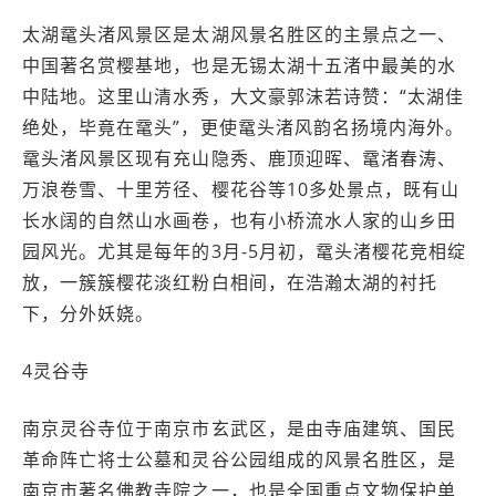
太湖鼋头渚风景区是太湖风景名胜区的主景点之一、
中国著名赏樱基地，也是无锡太湖十五渚中最美的水
中陆地。这里山清水秀，大文豪郭沫若诗赞：“太湖佳
绝处，毕竟在鼋头”，更使鼋头渚风韵名扬境内海外。
鼋头渚风景区现有充山隐秀、鹿顶迎晖、鼋渚春涛、
万浪卷雪、十里芳径、樱花谷等10多处景点，既有山
长水阔的自然山水画卷，也有小桥流水人家的山乡田
园风光。尤其是每年的3月-5月初，鼋头渚樱花竞相绽
放，一簇簇樱花淡红粉白相间，在浩瀚太湖的衬托
下，分外妖娆。
4灵谷寺
南京灵谷寺位于南京市玄武区，是由寺庙建筑、国民
革命阵亡将士公墓和灵谷公园组成的风景名胜区，是
南京市著名佛教寺院之一，也是全国重点文物保护单