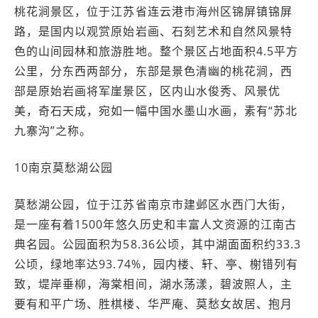
桃花涧景区，位于江苏省连云港市海州区锦屏镇锦屏
路，是国内以观赏原始岩画、石刻艺术和自然风景特
色的山间园林和旅游胜地。整个景区占地面积4.5平方
公里，分东西两部分，东部是景色清幽的桃花涧，西
部是原始岩画将军崖景区，区内山水俊秀、风景优
美，奇石天成，宛如一幅中国水墨山水画，素有“苏北
九寨沟”之称。
10南京莫愁湖公园
莫愁湖公园，位于江苏省南京市建邺区水西门大街，
是一座有着1500年悠久历史和丰富人文资源的江南古
典名园。公园面积为58.36公顷，其中湖面面积约33.3
公顷，绿地率达93.74%，园内楼、轩、亭、榭错列有
致，堤岸垂柳，海棠相间，湖水荡漾，碧波照人，主
要有和平广场、胜棋楼、华严庵、莫愁女故居、抱月