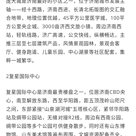
庞大城是济南最好的小区之一，位于济南城市发展主
轴——经十西路，济南西进、长清北拓版图的交汇融
合地带，地理位置优越，45平方公里医学城、100平
方公里央企城、3000亩济西文旅小镇，周边济南西
站，轻轨线路，济广高速，公交快线，纵横畅达，主
推三层至七层建筑产品，风情景观园林，景观会客
厅、健身跑道、儿童乐园、中心湖景等社区配套，集
粹一城繁华。
2复星国际中心
复星国际中心是济南最贵楼盘之一，位居济南CBD央
心，南至解放东路，西至华阳路，距五顶茂岭山咫尺
之间，东部紧接“山泉湖河城”五塔核心区，紧邻华阳路
站及绸带公园站，无缝对接R2线，周边有西南公园、
绸带公园等多个公园可供健身散步，同时还有山东博
物馆、山东美术馆等遍布周围，文娱资源配备齐全，