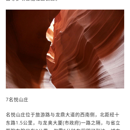
7名悦山庄
名悦山庄位于旅游路与龙鼎大道的西南侧，北距经十
东路1.5公里，与龙奥大厦(市政府)一路之隔，与省立