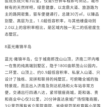
医院东院只有3公里，仅需5分钟车程即可到达，城市
鲜有的天然样吧，绿意健康，以龙鼎大道、旅游路为
主的路网密集，驱车便捷通行，总建30万㎡，以臻品
别墅、高层为主，1.0超低容积率，与其他楼盘动则
2.0以上的容积率相比，是区域内独一无二的低密度生
态墅区。
8蓝光雍锦半岛
蓝光·雍锦半岛，位于城南郎茂山山顶，济南二环内唯
一在售的纯高端别墅区，隐于1800亩郎茂山公园内，
二环里、山顶上、约0.9超低容积率、私家入山道、只
设计了独栋、双拼和联排的纯墅区，可俯瞰全城的独
特景观，而且出入济南及到达机场和火车站非常方
便，交通出行四通八达，紧邻银座商城，距和谐、贵
和商业中心仅3公里，20分钟直达泉城广场恒隆商圈，
3公里范围有省立医院南院、省级规范学校育晖小学等