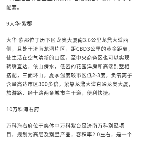
配套。
9大华·紫郡
大华·紫郡位于历下区龙奥大厦南3.6公里龙鼎大道西
侧，且处于济南龙洞片区，距CBD3公里的黄金距离，
使生活在空气清新的山区，至中央商务区也可以实现
转瞬直达，依山傍水，低密的花园洋房和高端别墅相
搭配，三面环山，夏季温度较市区低2-3度，负氧离子
含量高达市区300多倍，紧靠龙鼎大道直通龙奥大厦，
旅游路、经十路两条城市主干道，便利快捷。
10万科海右府
万科海右府位于奥体中万科紫台是济南万科别墅项
目，规划为高层及别墅产品，容积率2.0左右，是一个