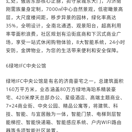
汇处，傲居东部核心正脉，扼守泉城东大门，为济南
刚需族量身定制，7000㎡中心自然景观，低密瞰景高
层，大尺度楼间距，移步异景的园林，绿化率高达
35%，全明设计，全南北通透、观景阳台，超高利用
率零面积浪费，社区规划有沿街底商和下沉式商业广
场，享受一站式休闲购物体验，8大智能系统，24小时
安防，金牌物业，为您的生活带来便利和安全保障。
6绿地IFC中央公馆
绿地IFC中央公馆是有名的济南豪宅之一，总建筑面积
160万平方米，业态涵盖80万方绿地海珀系精装豪
宅、420米摩天总部办公、星级酒店、高端主题商业、
7×24商业街、中央公园、精品公寓等，将建筑、科
技、智能、与宜居融为一体，智能门禁、电梯到层智
能梯控、智能快递箱、智能感应系统、户内WIFI路由
器等多项智能社区装置。