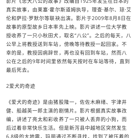
影片《忠犬八公的故事》改编自1925年发生在日本的
真实故事，由莱塞·霍尔斯道姆执导，理查·基尔、琼·艾
伦和萨拉·罗默尔等联袂出演。影片于2009年8月8日在
故事的原型故乡日本率先上映。影片讲述一位大学教
授收养了一只小秋田犬，取名“八公”。之后的每天，八
公早上将教授送到车站，傍晚等待教授一起回家。不
幸的是，教授因病辞世，再也没有回到车站，然而八
公在之后的9年时间里依然每天按时在车站等待，直到
最后死去。
2爱犬的奇迹
《爱犬的奇迹》是由猪股隆一，佐佐木麻绪、宇津井
健、船越英一郎主演的剧情片。影片根据真实故事改
编，讲述了亮太和彩收养了一只被人丢弃的小狗，而
后过着非常快乐生活。但是新泻县中越地区突然发生
6.8级的大地震，玛丽通过不断寻找，找到了被压着的