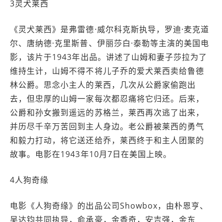
3灵犬莱西
《灵犬莱西》是弗雷德·威尔科克斯执导，罗迪·麦克道
尔、唐纳德·克里斯普、伊丽莎白·泰勒等主演的美国电
影，该片于1943年出品。讲述了山姆和妻子莎拉为了
维持生计，山姆不得不将儿子乔的爱犬莱西卖给鲁德
林公爵。思念小主人的莱西，几次从公爵家偷跑出
去，但忠厚的山姆一家每次都忍痛将它归还。后来，
公爵和孙女搬到遥远的苏格兰，莱西再次逃了出来，
并历尽千辛万苦回到主人身边。老公爵被莱西的勇气
和毅力打动，将它送还给乔，莱西终于和主人团聚的
故事。电影在1943年10月7日在美国上映。
4人狗奇缘
电影《人狗奇缘》的出品公司Showbox，由朴恩亨、
吴达钧共同执导，俞承豪，金香奇，安吉强，金东