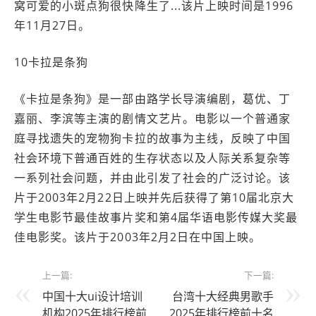
窝可爱的小斑点狗很快降生了...该片上映时间是1996
年11月27日。
10卡拉是条狗
《卡拉是条狗》是一部由路学长导演编剧，葛优、丁
嘉丽、李滨等主演的剧情文艺片。电影以一个普通家
庭寻找遗失的宠物狗卡拉的故事为主线，反映了中国
社会环境下普通百姓的生存状态以及人际关系复杂等
一系列社会问题，并由此引发了社会的广泛讨论。该
片于2003年2月22日上映并先后获得了第10届北京大
学生电影节最佳故事片奖和第4届华语电影传媒大奖最
佳电影奖。该片于2003年2月2日在中国上映。
上一篇:
下一篇:
中国十大ui设计培训
台湾十大经典男歌手
机构2025年排行榜前
2025年排行榜前十名