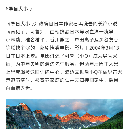
6导盲犬小Q
《导盲犬小Q》改编自日本作家石黑谦吾的长篇小说
《再见了，可鲁》，由朝鲜裔日本导演崔洋一执导，
小林薰、椎名桔平、香川照之、户田惠子及黑谷友香
等联袂主演的一部剧情类电影。影片于2004年3月13
日在日本上映。电影讲述了可鲁（小Q）成为导盲犬
后，为中年失明的渡边先生服务，但两年后因主人患
上肾衰竭被送回训练中心。渡边去世后小Q在做导盲犬
示范表演时，被寄养家庭的仁井夫妇接回家中，后患
白血病去世。