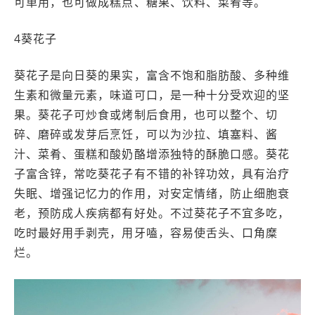
可单用，也可做成糕点、糖果、饮料、菜肴等。
4葵花子
葵花子是向日葵的果实，富含不饱和脂肪酸、多种维
生素和微量元素，味道可口，是一种十分受欢迎的坚
果。葵花子可炒食或烤制后食用，也可以整个、切
碎、磨碎或发芽后烹饪，可以为沙拉、填塞料、酱
汁、菜肴、蛋糕和酸奶酪增添独特的酥脆口感。葵花
子富含锌，常吃葵花子有不错的补锌功效，具有治疗
失眠、增强记忆力的作用，对安定情绪，防止细胞衰
老，预防成人疾病都有好处。不过葵花子不宜多吃，
吃时最好用手剥壳，用牙嗑，容易使舌头、口角糜
烂。