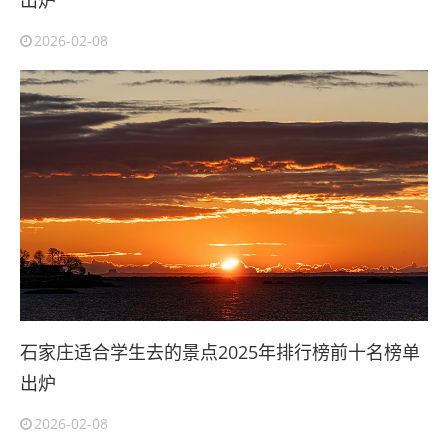
出炉
2026-02-08
石家庄适合学生去的景点2025年排行榜前十名榜单
出炉
2026-02-08