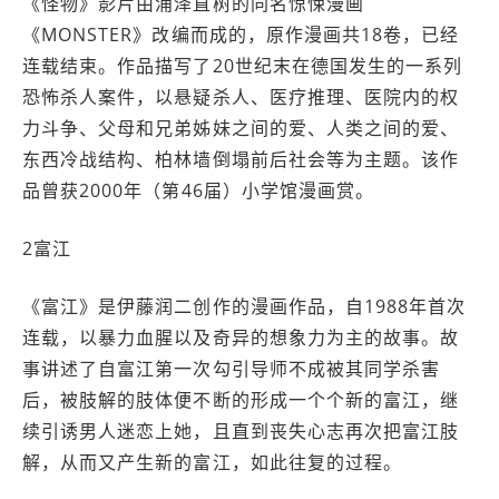
《怪物》影片由浦泽直树的同名惊悚漫画
《MONSTER》改编而成的，原作漫画共18卷，已经
连载结束。作品描写了20世纪末在德国发生的一系列
恐怖杀人案件，以悬疑杀人、医疗推理、医院内的权
力斗争、父母和兄弟姊妹之间的爱、人类之间的爱、
东西冷战结构、柏林墙倒塌前后社会等为主题。该作
品曾获2000年（第46届）小学馆漫画赏。
2富江
《富江》是伊藤润二创作的漫画作品，自1988年首次
连载，以暴力血腥以及奇异的想象力为主的故事。故
事讲述了自富江第一次勾引导师不成被其同学杀害
后，被肢解的肢体便不断的形成一个个新的富江，继
续引诱男人迷恋上她，且直到丧失心志再次把富江肢
解，从而又产生新的富江，如此往复的过程。