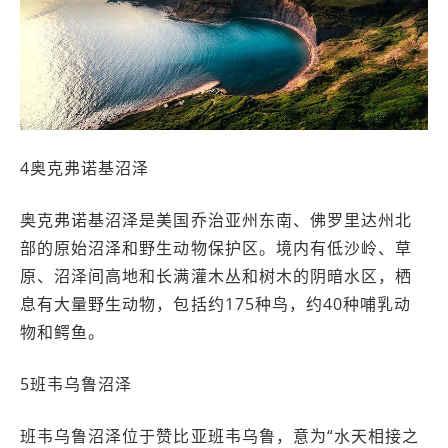
4奥克弗诺基沼泽
奥克弗诺基沼泽是美国乔治亚州东南、佛罗里达州北
部的原始沼泽和野生动物保护区。境内有低沙岭、草
原、沼泽间高地和长满灌木丛和树木的阴暗水区，栖
息有大量野生动物，包括约175种鸟，约40种哺乳动
物和鳄鱼。
5班韦乌鲁沼泽
班韦乌鲁沼泽位于赞比亚班韦乌鲁，意为“水天相接之