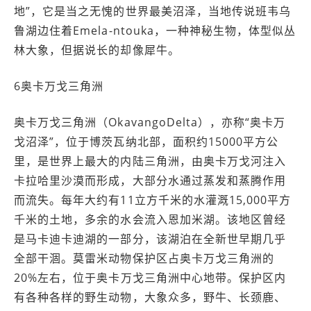
地”，它是当之无愧的世界最美沼泽，当地传说班韦乌
鲁湖边住着Emela-ntouka，一种神秘生物，体型似丛
林大象，但据说长的却像犀牛。
6奥卡万戈三角洲
奥卡万戈三角洲（OkavangoDelta），亦称“奥卡万
戈沼泽”，位于博茨瓦纳北部，面积约15000平方公
里，是世界上最大的内陆三角洲，由奥卡万戈河注入
卡拉哈里沙漠而形成，大部分水通过蒸发和蒸腾作用
而流失。每年大约有11立方千米的水灌溉15,000平方
千米的土地，多余的水会流入恩加米湖。该地区曾经
是马卡迪卡迪湖的一部分，该湖泊在全新世早期几乎
全部干涸。莫雷米动物保护区占奥卡万戈三角洲的
20%左右，位于奥卡万戈三角洲中心地带。保护区内
有各种各样的野生动物，大象众多，野牛、长颈鹿、