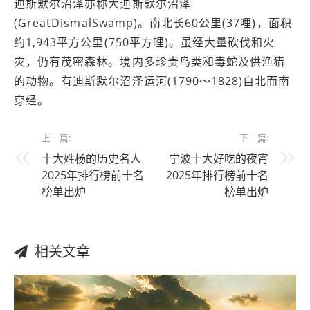
迪斯默尔沼泽亦称大迪斯默尔沼泽
(GreatDismalSwamp)。南北长60公里(37哩)，面积
约1,943平方公里(750平方哩)。虽经大量砍伐和火
灾，仍有茂密森林。境内多珍贵鸟类和毒蛇及供渔猎
的动物。有迪斯默尔沼泽运河(1790～1828)自北而南
穿经。
上一篇:
下一篇:
十大姓杨的历史名人
宁波十大好吃的夜宵
2025年排行榜前十名
2025年排行榜前十名
榜单出炉
榜单出炉
相关文章