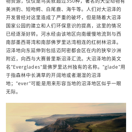
物资源，仅仅是鸟类就超过350种，著名的大型动物有
美洲豹、短吻鳄、白尾鹿、海牛等。人们对大沼泽的
开发曾经对这里造成了严重的破坏，但是随着大沼泽
国家公园的建立和人们环保意识的提高，这里的情况
已经逐渐好转。河水经由该地区向南缓慢地流到与西
南部墨西哥湾和南部佛罗里达湾相连的红树林沼泽。
沼泽地向东延伸到包括迈阿密都会区在内的狭窄沙洲
附近，向西与大赛普里斯沼泽汇流。大沼泽地的英文
名"Everglades"是佛罗里达州独有的名称。"glade"用
于指森林中长满草的开阔地或者潮湿的沼泽
地；"ever"可能是用来形容当地的沼泽地区似乎一眼
无际。