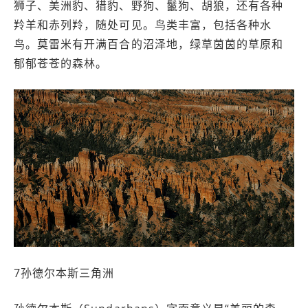
狮子、美洲豹、猎豹、野狗、鬣狗、胡狼，还有各种
羚羊和赤列羚，随处可见。鸟类丰富，包括各种水
鸟。莫雷米有开满百合的沼泽地，绿草茵茵的草原和
郁郁苍苍的森林。
7孙德尔本斯三角洲