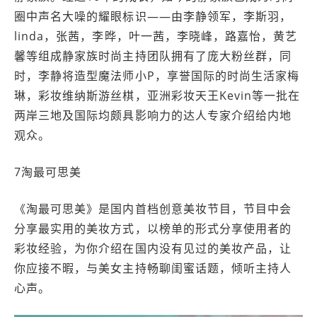
圈中声名大噪的耀眼标识——由李静领军，李斯羽，
linda，张茜，李晔，叶一茜，李晓峰，路嘉怡，黄艺
馨等组成静家族时尚主持团队拥有了庞大粉丝群，同
时，李静将造型魔法师小P，享誉国际的时尚生活家梅
琳，彩妆维纳斯游丝棋，亚洲彩妆天王Kevin等一批在
两岸三地及国际均颇具影响力的达人专家介绍给内地
观众。
7淘最可思美
《淘最可思美》是国内首档创意美妆节目，节目中会
分享最实用的美妆方式，以榜单的形式分享使用者的
彩妆经验，为你介绍在国内没有见过的美妆产品，让
你应接不暇，与美女主持畅聊闺蜜话题，倾听主持人
心声。