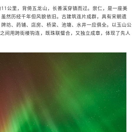
11公里，背倚五龙山，长善溪穿镇而过。崇仁，是一座美
，虽然历经千年但风貌依旧。古建筑连片成群，具有宋朝遗
、牌坊、药铺、店房、桥梁、池塘、水井一应俱全。以玉山公
门之间用跨街楼钩连，既珠联璧合，又独立成章，体现了先人