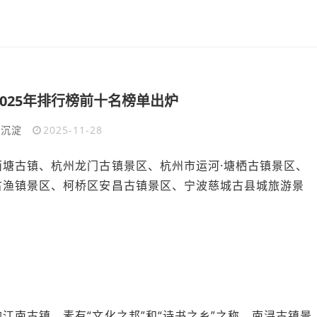
025年排行榜前十名榜单出炉
于沉淀
2025-11-28
塘古镇、杭州龙门古镇景区、杭州市运河·塘栖古镇景区、
古渔镇景区、柯桥区安昌古镇景区、宁波慈城古县城旅游景
江南古镇，素有“文化之邦”和“诗书之乡”之称。南浔古镇景