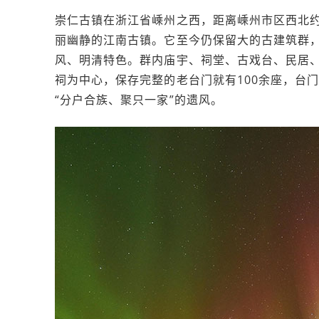
崇仁古镇在浙江省嵊州之西，距离嵊州市区西北约
丽幽静的江南古镇。它至今仍保留大的古建筑群
风、明清特色。群内庙宇、祠堂、古戏台、民居
祠为中心，保存完整的老台门就有100余座，台
“分户合族、聚只一家”的遗风。