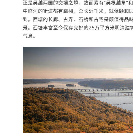
还是吴越两国的交壤之境，故而素有“吴根越角”
中临河的街道都有廊棚，总长近千米，就像颐和
到。西塘的长廊、古弄、石桥和古宅是颇值得品
景。西塘丰富至今保存完好的25万平方米明清建
气息。