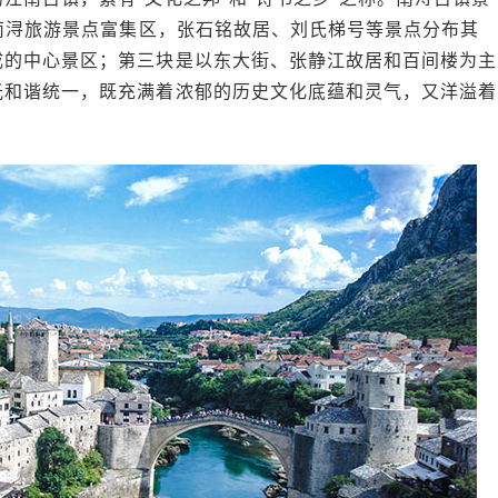
是南浔旅游景点富集区，张石铭故居、刘氏梯号等景点分布其
成的中心景区；第三块是以东大街、张静江故居和百间楼为主
光和谐统一，既充满着浓郁的历史文化底蕴和灵气，又洋溢着